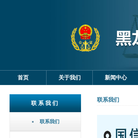
首页
关于我们
新闻中心
联系我们
联系我们
联系我们