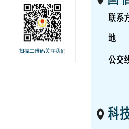
扫描二维码关注我们